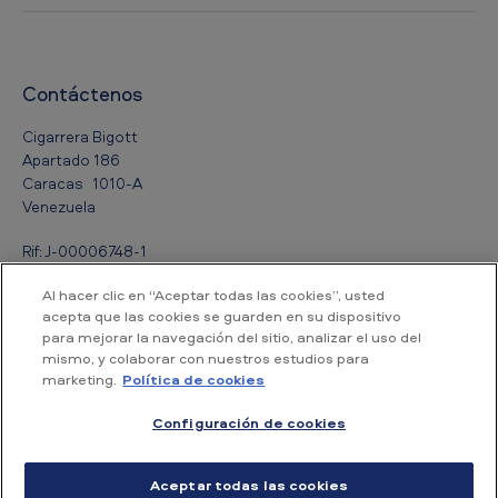
Contáctenos
Cigarrera Bigott
Apartado 186
Caracas 1010-A
Venezuela
Rif: J-00006748-1
Al hacer clic en “Aceptar todas las cookies”, usted
T:
0800 2244688
acepta que las cookies se guarden en su dispositivo
para mejorar la navegación del sitio, analizar el uso del
mismo, y colaborar con nuestros estudios para
marketing.
Política de cookies
Accesibilidad
Aviso de Privacidad
Politica de privacidad
Configuración de cookies
Politica sobre Cookies
Mapa del sitio
Aceptar todas las cookies