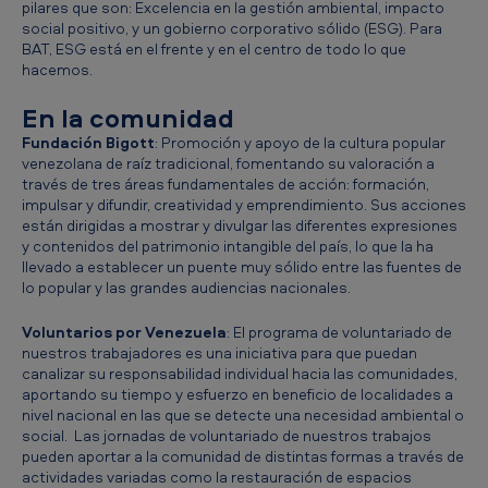
pilares que son: Excelencia en la gestión ambiental, impacto
a
social positivo, y un gobierno corporativo sólido (ESG). Para
BAT, ESG está en el frente y en el centro de todo lo que
l
hacemos.
c
En la comunidad
o
Fundación Bigott
: Promoción y apoyo de la cultura popular
r
venezolana de raíz tradicional, fomentando su valoración a
p
través de tres áreas fundamentales de acción: formación,
impulsar y difundir, creatividad y emprendimiento. Sus acciones
o
están dirigidas a mostrar y divulgar las diferentes expresiones
r
y contenidos del patrimonio intangible del país, lo que la ha
llevado a establecer un puente muy sólido entre las fuentes de
a
lo popular y las grandes audiencias nacionales.
t
Voluntarios por Venezuela
: El programa de voluntariado de
i
nuestros trabajadores es una iniciativa para que puedan
canalizar su responsabilidad individual hacia las comunidades,
v
aportando su tiempo y esfuerzo en beneficio de localidades a
a
nivel nacional en las que se detecte una necesidad ambiental o
social. Las jornadas de voluntariado de nuestros trabajos
pueden aportar a la comunidad de distintas formas a través de
actividades variadas como la restauración de espacios