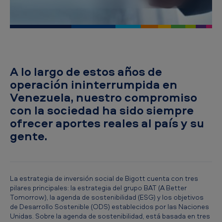
o
n
s
a
b
A lo largo de estos años de
i
operación ininterrumpida en
Venezuela, nuestro compromiso
l
con la sociedad ha sido siempre
i
ofrecer aportes reales al país y su
d
gente.
a
d
s
La estrategia de inversión social de Bigott cuenta con tres
o
pilares principales: la estrategia del grupo BAT (A Better
Tomorrow), la agenda de sostenibilidad (ESG) y los objetivos
c
de Desarrollo Sostenible (ODS) establecidos por las Naciones
i
Unidas. Sobre la agenda de sostenibilidad, está basada en tres